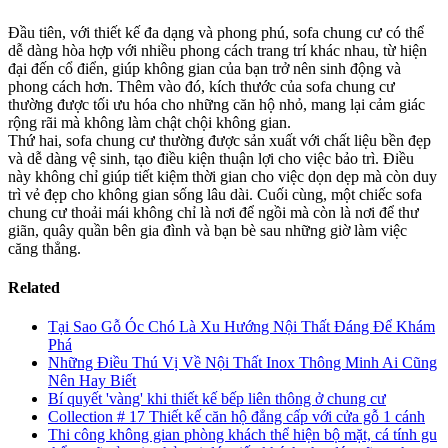
Đầu tiên, với thiết kế đa dạng và phong phú, sofa chung cư có thể
dễ dàng hòa hợp với nhiều phong cách trang trí khác nhau, từ hiện
đại đến cổ điển, giúp không gian của bạn trở nên sinh động và
phong cách hơn. Thêm vào đó, kích thước của sofa chung cư
thường được tối ưu hóa cho những căn hộ nhỏ, mang lại cảm giác
rộng rãi mà không làm chật chội không gian.
Thứ hai, sofa chung cư thường được sản xuất với chất liệu bền đẹp
và dễ dàng vệ sinh, tạo điều kiện thuận lợi cho việc bảo trì. Điều
này không chỉ giúp tiết kiệm thời gian cho việc dọn dẹp mà còn duy
trì vẻ đẹp cho không gian sống lâu dài. Cuối cùng, một chiếc sofa
chung cư thoải mái không chỉ là nơi để ngồi mà còn là nơi để thư
giãn, quây quần bên gia đình và bạn bè sau những giờ làm việc
căng thẳng.
Related
Tại Sao Gỗ Óc Chó Là Xu Hướng Nội Thất Đáng Để Khám
Phá
Những Điều Thú Vị Về Nội Thất Inox Thông Minh Ai Cũng
Nên Hay Biết
Bí quyết 'vàng' khi thiết kế bếp liên thông ở chung cư
Collection # 17 Thiết kế căn hộ đẳng cấp với cửa gỗ 1 cánh
Thi công không gian phòng khách thể hiện bộ mặt, cá tính gu