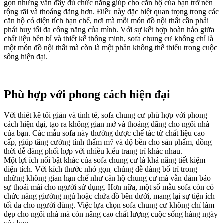
gọn nhưng vẫn đầy đủ chức năng giúp cho căn hộ của bạn trở nên
rộng rãi và thoáng đãng hơn. Điều này đặc biệt quan trọng trong các
căn hộ có diện tích hạn chế, nơi mà mỗi món đồ nội thất cần phải
phát huy tối đa công năng của mình. Với sự kết hợp hoàn hảo giữa
chất liệu bền bỉ và thiết kế thông minh, sofa chung cư không chỉ là
một món đồ nội thất mà còn là một phần không thể thiếu trong cuộc
sống hiện đại.
Phù hợp với phong cách hiện đại
Với thiết kế tối giản và tinh tế, sofa chung cư phù hợp với phong
cách hiện đại, tạo ra không gian mở và thoáng đãng cho ngôi nhà
của bạn. Các mẫu sofa này thường được chế tác từ chất liệu cao
cấp, giúp tăng cường tính thẩm mỹ và độ bền cho sản phẩm, đồng
thời dễ dàng phối hợp với nhiều kiểu trang trí khác nhau.
Một lợi ích nổi bật khác của sofa chung cư là khả năng tiết kiệm
diện tích. Với kích thước nhỏ gọn, chúng dễ dàng bố trí trong
những không gian hạn chế như căn hộ chung cư mà vẫn đảm bảo
sự thoải mái cho người sử dụng. Hơn nữa, một số mẫu sofa còn có
chức năng giường ngủ hoặc chứa đồ bên dưới, mang lại sự tiện ích
tối đa cho người dùng. Việc lựa chọn sofa chung cư không chỉ làm
đẹp cho ngôi nhà mà còn nâng cao chất lượng cuộc sống hàng ngày
của bạn.