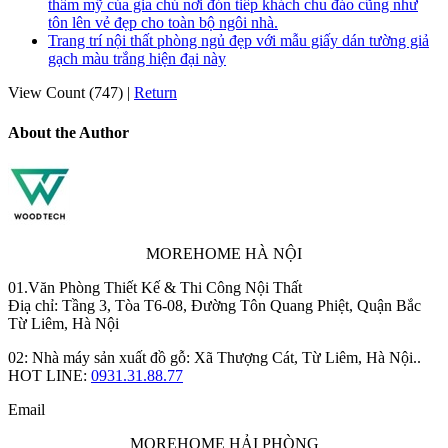
thẩm mỹ của gia chủ nơi đón tiếp khách chu đáo cũng như
tôn lên vẻ đẹp cho toàn bộ ngôi nhà.
Trang trí nội thất phòng ngủ đẹp với mẫu giấy dán tường giả
gạch màu trắng hiện đại này
View Count (747)
|
Return
About the Author
MOREHOME HÀ NỘI
01.Văn Phòng Thiết Kế & Thi Công Nội Thất
Điạ chỉ: Tầng 3, Tòa T6-08, Đường Tôn Quang Phiệt, Quận Bắc
Từ Liêm, Hà Nội
02: Nhà máy sản xuất đồ gỗ: Xã Thượng Cát, Từ Liêm, Hà Nội..
HOT LINE:
0931.31.88.77
Email
MOREHOME HẢI PHÒNG