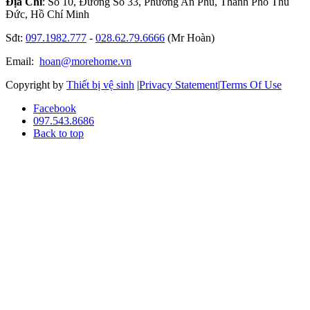
Địa Chỉ
: Số 10, Đường Số 33, Phường An Phú, Thành Phố Thủ
Đức, Hồ Chí Minh
Sđt:
097.1982.777
-
028.62.79.6666
(Mr Hoàn)
Email:
hoan@morehome.vn
Copyright by
Thiết bị vệ sinh
|
Privacy Statement
|
Terms Of Use
Facebook
097.543.8686
Back to top